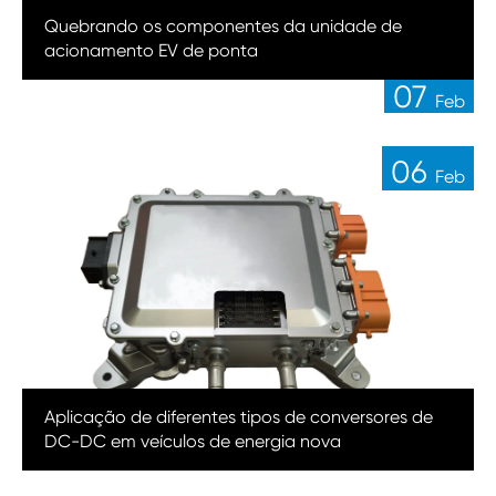
14
Quebrando os componentes da unidade de
Feb
acionamento EV de ponta
07
Feb
06
Feb
Aplicação de diferentes tipos de conversores de
DC-DC em veículos de energia nova