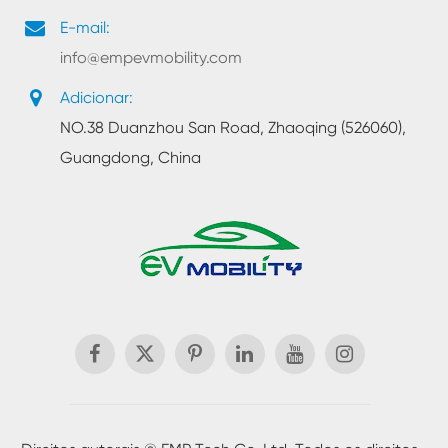
E-mail:
info@empevmobility.com
Adicionar:
NO.38 Duanzhou San Road, Zhaoqing (526060),
Guangdong, China
